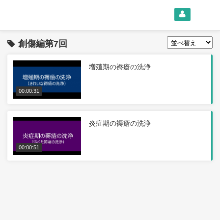
創傷編第7回
増殖期の褥瘡の洗浄
00:00:31
炎症期の褥瘡の洗浄
00:00:51